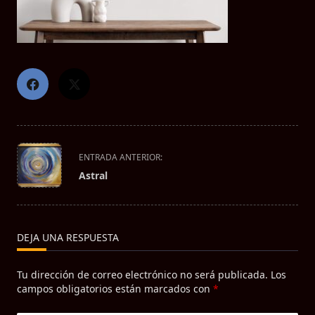
<span
ENTRADA ANTERIOR:
class="nav-
Astral
subtitle
screen-
reader-
text">Página</span>
DEJA UNA RESPUESTA
Tu dirección de correo electrónico no será publicada.
Los
campos obligatorios están marcados con
*