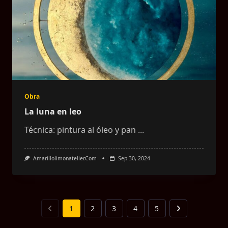
Obra
La luna en leo
Técnica: pintura al óleo y pan
...
Amarillolimonatelier.com
Sep 30, 2024
1
2
3
4
5