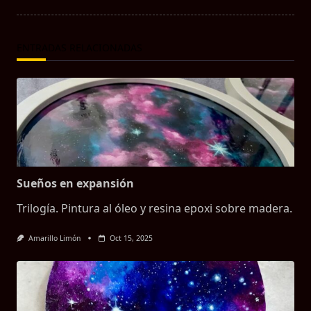
screen-
reader-
text">Página</span>
ENTRADAS RELACIONADAS
Sueños en expansión
Trilogía. Pintura al óleo y resina epoxi sobre madera.
Amarillo Limón
Oct 15, 2025