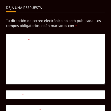
DEJA UNA RESPUESTA
Tu dirección de correo electrónico no será publicada.
Los
campos obligatorios están marcados con
*
Comentario
*
Nombre
*
Correo electrónico
*