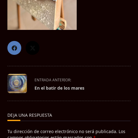
<span
ENTRADA ANTERIOR:
class="nav-
En el batir de los mares
subtitle
screen-
reader-
text">Página</span>
DEJA UNA RESPUESTA
Tu dirección de correo electrónico no será publicada.
Los
campos obligatorios están marcados con
*