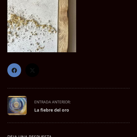
<span
ENTRADA ANTERIOR:
class="nav-
La fiebre del oro
subtitle
screen-
reader-
text">Página</span>
DEJA UNA RESPUESTA