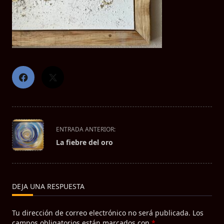
<span
ENTRADA ANTERIOR:
class="nav-
La fiebre del oro
subtitle
screen-
reader-
text">Página</span>
DEJA UNA RESPUESTA
Tu dirección de correo electrónico no será publicada.
Los
campos obligatorios están marcados con
*