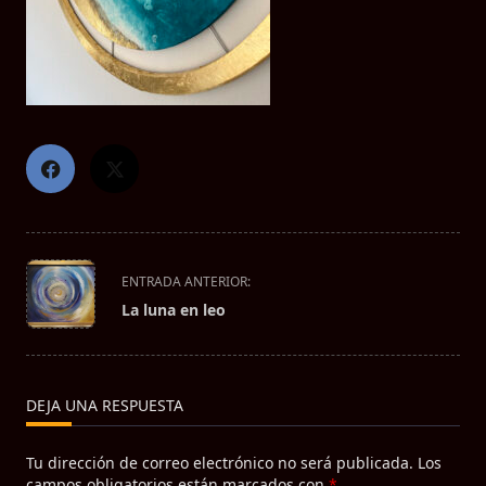
<span
ENTRADA ANTERIOR:
class="nav-
La luna en leo
subtitle
screen-
reader-
text">Página</span>
DEJA UNA RESPUESTA
Tu dirección de correo electrónico no será publicada.
Los
campos obligatorios están marcados con
*