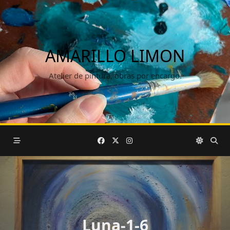
Saltar
al
contenido
AMARILLO LIMON
Atelier de pintura, obras por encargo.
Luna-1-6