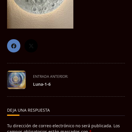
<span
ENTRADA ANTERIOR:
class="nav-
Luna-1-6
subtitle
screen-
reader-
text">Página</span>
DEJA UNA RESPUESTA
Tu dirección de correo electrónico no será publicada.
Los
campos obligatorios están marcados con
*