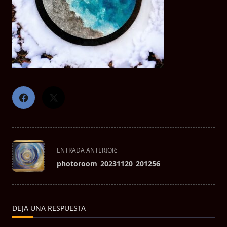
<span
ENTRADA ANTERIOR:
class="nav-
photoroom_20231120_201256
subtitle
screen-
reader-
text">Página</span>
DEJA UNA RESPUESTA