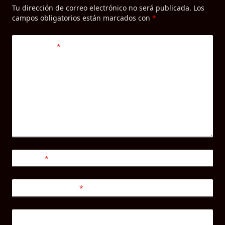
Tu dirección de correo electrónico no será publicada.
Los
campos obligatorios están marcados con
*
Comentario
*
Nombre
*
Correo electrónico
*
Web