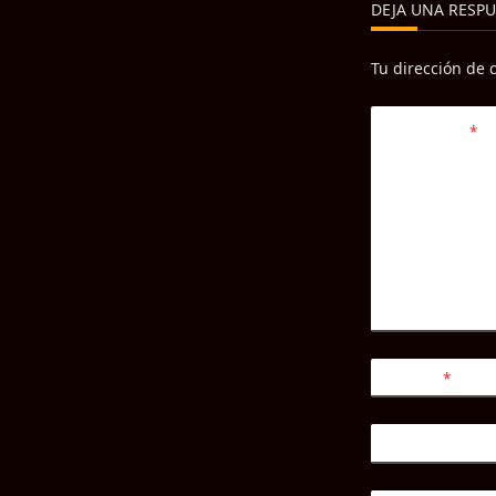
text">Página<
DEJA UNA RESPU
Tu dirección de 
Comentario
*
Nombre
*
Correo electró