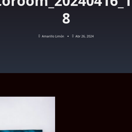
toroom_20240416_1
8
Amarillo Limón
Abr 26, 2024