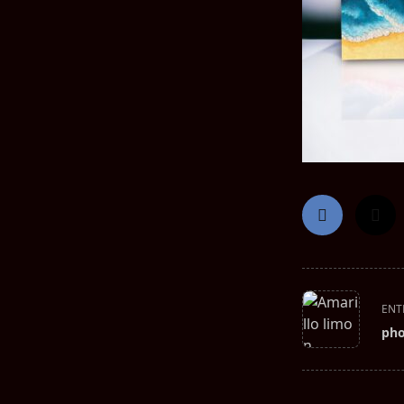
<span
ENT
class="nav-
pho
subtitle
screen-
reader-