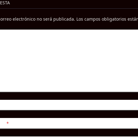
/span>
ESTA
correo electrónico no será publicada.
Los campos obligatorios est
nico
*