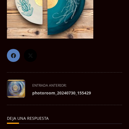
<span
ENTRADA ANTERIOR:
class="nav-
photoroom_20240730_155429
subtitle
screen-
reader-
text">Página</span>
DEJA UNA RESPUESTA