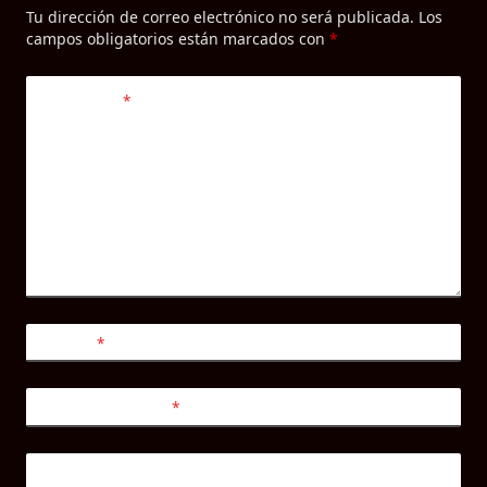
Tu dirección de correo electrónico no será publicada.
Los
campos obligatorios están marcados con
*
Comentario
*
Nombre
*
Correo electrónico
*
Web