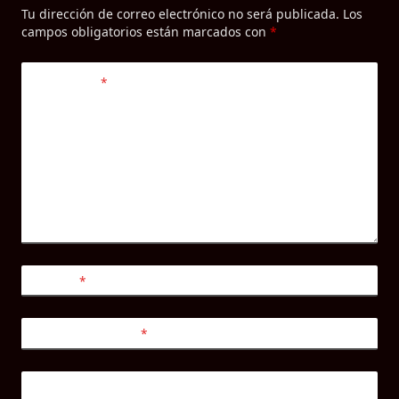
Tu dirección de correo electrónico no será publicada.
Los
campos obligatorios están marcados con
*
Comentario
*
Nombre
*
Correo electrónico
*
Web