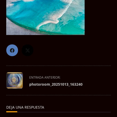
<span
ENTRADA ANTERIOR:
class="nav-
photoroom_20251013_163240
subtitle
screen-
reader-
text">Página</span>
DEJA UNA RESPUESTA