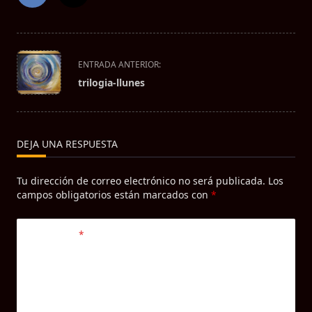
<span
ENTRADA ANTERIOR:
class="nav-
trilogia-llunes
subtitle
screen-
reader-
text">Página</span>
DEJA UNA RESPUESTA
Tu dirección de correo electrónico no será publicada.
Los
campos obligatorios están marcados con
*
Comentario
*