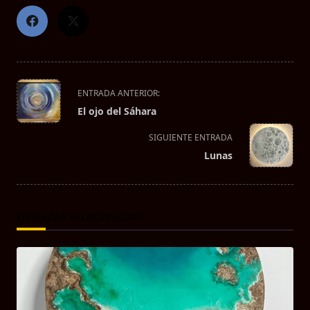
<span
ENTRADA ANTERIOR:
class="nav-
El ojo del Sáhara
subtitle
screen-
SIGUIENTE ENTRADA
reader-
Lunas
text">Página</span>
ENTRADAS RELACIONADAS