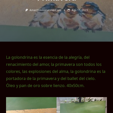
Amarillolimonatelier.com
Ago 17, 2023
La golondrina es la esencia de la alegría, del
renacimiento del amor, la primavera son todos los
colores, las explosiones del alma, la golondrina es la
portadora de la primavera y del ballet del cielo.
Óleo y pan de oro sobre lienzo. 40x50cm.