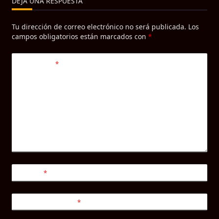
DEJA UNA RESPUESTA
Tu dirección de correo electrónico no será publicada.
Los
campos obligatorios están marcados con
*
Comentario
*
Nombre
*
Correo electrónico
*